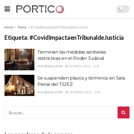
Inicio
Tema
#CovidImpactaenTribunaldeJusticia
Etiqueta:
#CovidImpactaenTribunaldeJusticia
Terminan las medidas sanitarias
restrictivas en el Poder Judicial
POR
REDACCIÓN
17 MAYO, 2023
0
Se suspenden plazos y términos en Sala
Penal del TSJEZ
POR
REDACCIÓN
19 ENERO, 2022
0