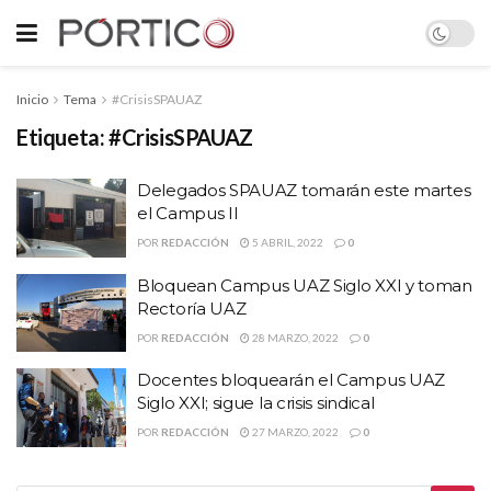
Inicio
Tema
#CrisisSPAUAZ
Etiqueta:
#CrisisSPAUAZ
Delegados SPAUAZ tomarán este martes
el Campus II
POR
REDACCIÓN
5 ABRIL, 2022
0
Bloquean Campus UAZ Siglo XXI y toman
Rectoría UAZ
POR
REDACCIÓN
28 MARZO, 2022
0
Docentes bloquearán el Campus UAZ
Siglo XXI; sigue la crisis sindical
POR
REDACCIÓN
27 MARZO, 2022
0