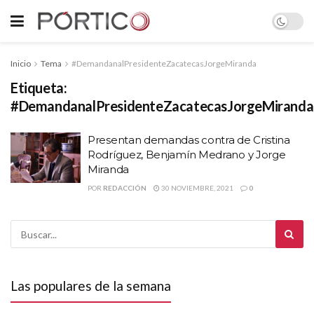
Inicio
Tema
#DemandanalPresidenteZacatecasJorgeMiranda
Etiqueta:
#DemandanalPresidenteZacatecasJorgeMiranda
Presentan demandas contra de Cristina
Rodríguez, Benjamín Medrano y Jorge
Miranda
POR
REDACCIÓN
30 NOVIEMBRE, 2021
0
Las populares de la semana