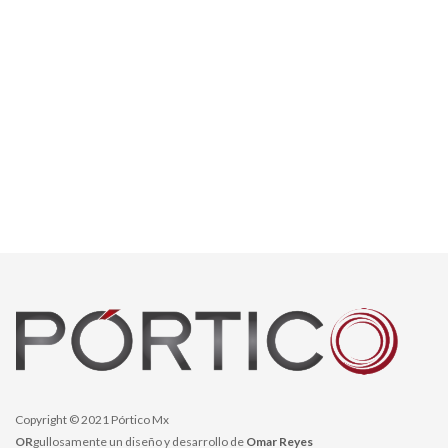
Copyright © 2021 Pórtico Mx
OR
gullosamente un diseño y desarrollo de
Omar Reyes