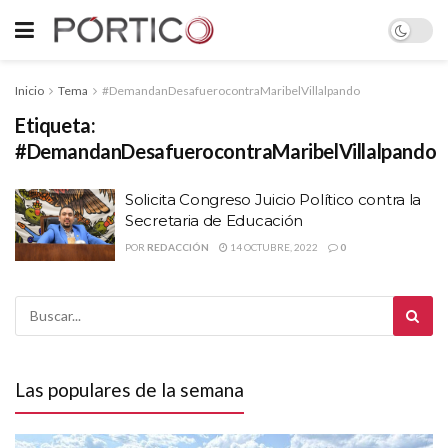
Inicio
Tema
#DemandanDesafuerocontraMaribelVillalpando
Etiqueta:
#DemandanDesafuerocontraMaribelVillalpando
Solicita Congreso Juicio Político contra la
Secretaria de Educación
POR
REDACCIÓN
14 OCTUBRE, 2022
0
Las populares de la semana