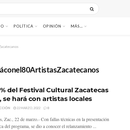
DO
POLÍTICA
OPINIÓN
MÁS…
Zacatecanos
ráconel80ArtistasZacatecanos
0% del Festival Cultural Zacatecas
 se hará con artistas locales
CCIÓN
22 MARZO, 2022
0
s, Zac., 22 de marzo.- Con fallas técnicas en la presentación
ca del programa, se dio a conocer el relanzamiento ...