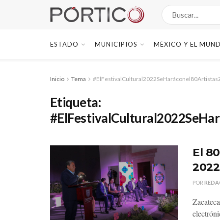
ESTADO
MUNICIPIOS
MÉXICO Y EL MUN
Inicio
Tema
#ElFestivalCultural2022SeHaráconel80Artistas
Etiqueta:
#ElFestivalCultural2022SeHa
El 8
2022,
POR
REDA
Zacateca
electróni