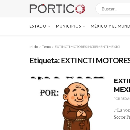
ESTADO
MUNICIPIOS
MÉXICO Y EL MUN
Inicio
Tema
EXTINCTI MOTORES INCREMENTI MEXICI
Etiqueta:
EXTINCTI MOTORES
EXTI
MEXI
POR
REDA
.*La voz
Sector P