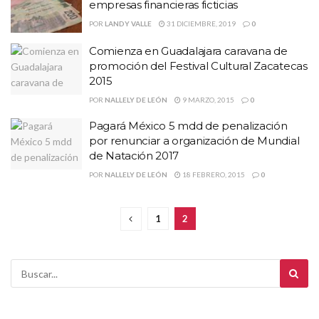
empresas financieras ficticias
POR
LANDY VALLE
31 DICIEMBRE, 2019
0
Comienza en Guadalajara caravana de
promoción del Festival Cultural Zacatecas
POR
NALLELY DE LEÓN
9 MARZO, 2015
0
Pagará México 5 mdd de penalización
por renunciar a organización de Mundial
de Natación 2017
POR
NALLELY DE LEÓN
18 FEBRERO, 2015
0
1
2