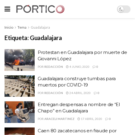
Inicio
Tema
Guadalajara
Etiqueta:
Guadalajara
Protestan en Guadalajara por muerte de
Giovanni López
POR
REDACCIÓN
4 JUNIO, 2020
0
Guadalajara construye tumbas para
muertos por COVID-19
POR
REDACCIÓN
24 ABRIL, 2020
0
Entregan despensas a nombre de “El
Chapo” en Guadalajara
POR
ARACELI MARTINEZ
17 ABRIL, 2020
0
Caen 80 zacatecanos en fraude por