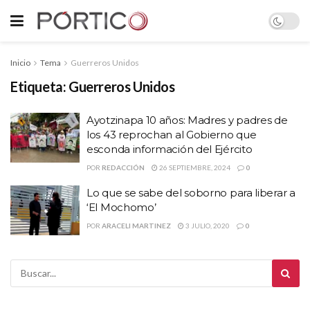
Inicio
Tema
Guerreros Unidos
Etiqueta:
Guerreros Unidos
Ayotzinapa 10 años: Madres y padres de
los 43 reprochan al Gobierno que
esconda información del Ejército
POR
REDACCIÓN
26 SEPTIEMBRE, 2024
0
Lo que se sabe del soborno para liberar a
‘El Mochomo’
POR
ARACELI MARTINEZ
3 JULIO, 2020
0