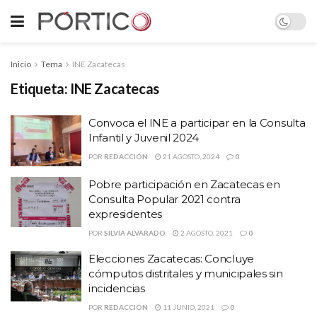
Inicio
Tema
INE Zacatecas
Etiqueta:
INE Zacatecas
Convoca el INE a participar en la Consulta
Infantil y Juvenil 2024
POR
REDACCIÓN
21 AGOSTO, 2024
0
Pobre participación en Zacatecas en
Consulta Popular 2021 contra
expresidentes
POR
SILVIA ALVARADO
2 AGOSTO, 2021
0
Elecciones Zacatecas: Concluye
cómputos distritales y municipales sin
incidencias
POR
REDACCIÓN
11 JUNIO, 2021
0