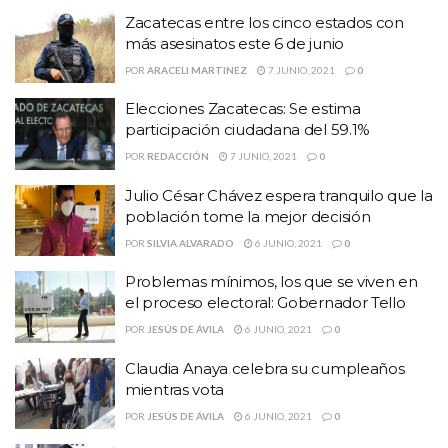
Zacatecas entre los cinco estados con
más asesinatos este 6 de junio
POR
ARACELI MARTINEZ
7 JUNIO, 2021
0
Elecciones Zacatecas: Se estima
participación ciudadana del 59.1%
POR
REDACCIÓN
7 JUNIO, 2021
0
Julio César Chávez espera tranquilo que la
población tome la mejor decisión
POR
SILVIA ALVARADO
6 JUNIO, 2021
0
Problemas mínimos, los que se viven en
el proceso electoral: Gobernador Tello
POR
JESÚS DE ÁVILA
6 JUNIO, 2021
0
Claudia Anaya celebra su cumpleaños
mientras vota
POR
JESÚS DE ÁVILA
6 JUNIO, 2021
0