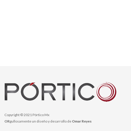
Copyright © 2021 Pórtico Mx
OR
gullosamente un diseño y desarrollo de
Omar Reyes