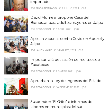
importado
POR
SILVIA ALVARADO
21 JULIO, 2021
0
David Monreal propone Casa del
Bienestar para adultos mayores en Jalpa
POR
REDACCIÓN
8 ABRIL, 2021
0
Aplican vacunas contra Covid en Apozol y
Jalpa
POR
LANDY VALLE
14 MARZO, 2021
0
Impulsan alfabetización de reclusos de
Zacatecas
POR
REDACCIÓN
2 MARZO, 2021
0
Aprueban la Ley de Ingresos del Estado
POR
REDACCIÓN
16 DICIEMBRE, 2020
0
Suspenden “El Grito” e informes de
labores en municipios del sur