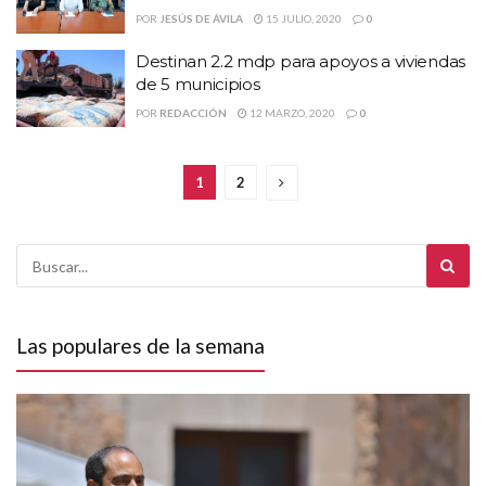
POR
JESÚS DE ÁVILA
15 JULIO, 2020
0
Destinan 2.2 mdp para apoyos a viviendas
de 5 municipios
POR
REDACCIÓN
12 MARZO, 2020
0
1
2
Las populares de la semana