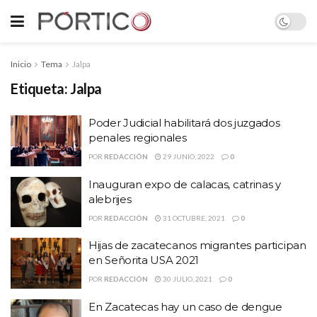
Inicio
Tema
Jalpa
Etiqueta:
Jalpa
Poder Judicial habilitará dos juzgados
penales regionales
POR
REDACCIÓN
29 JUNIO, 2022
0
Inauguran expo de calacas, catrinas y
alebrijes
POR
REDACCIÓN
31 OCTUBRE, 2021
0
Hijas de zacatecanos migrantes participan
en Señorita USA 2021
POR
REDACCIÓN
30 JULIO, 2021
0
En Zacatecas hay un caso de dengue