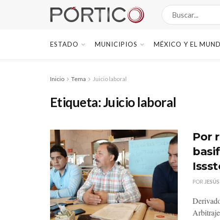
ESTADO
MUNICIPIOS
MÉXICO Y EL MUN
Inicio
Tema
Juicio laboral
Etiqueta:
Juicio laboral
Por 
basi
Isss
POR
JESÚS
Derivado
Arbitraje