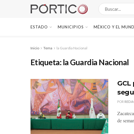
ESTADO
MUNICIPIOS
MÉXICO Y EL MUN
Inicio
Tema
la Guardia Nacional
Etiqueta:
la Guardia Nacional
GCL p
segu
POR
REDA
Zacatecas
de semana