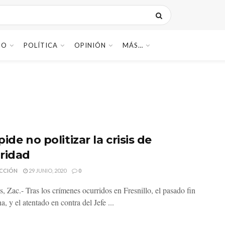
DO
POLÍTICA
OPINIÓN
MÁS…
ide no politizar la crisis de
ridad
CCIÓN
29 JUNIO, 2020
0
, Zac.- Tras los crímenes ocurridos en Fresnillo, el pasado fin
, y el atentado en contra del Jefe ...