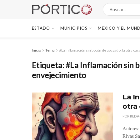
ESTADO
MUNICIPIOS
MÉXICO Y EL MUN
Inicio
Tema
#La Inflamación sin botón de apagado: la otra ca
Etiqueta:
#La Inflamación sin b
envejecimiento
La I
otra
POR
REDA
Autores:
Rivas Sa