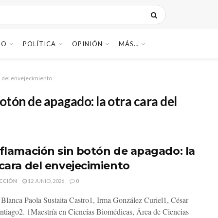
DO
POLÍTICA
OPINIÓN
MÁS…
ra del envejecimiento
otón de apagado: la otra cara del
nflamación sin botón de apagado: la
 cara del envejecimiento
CCIÓN
12 JUNIO, 2026
0
 Blanca Paola Sustaita Castro1, Irma González Curiel1, César
ntiago2. 1Maestría en Ciencias Biomédicas, Área de Ciencias