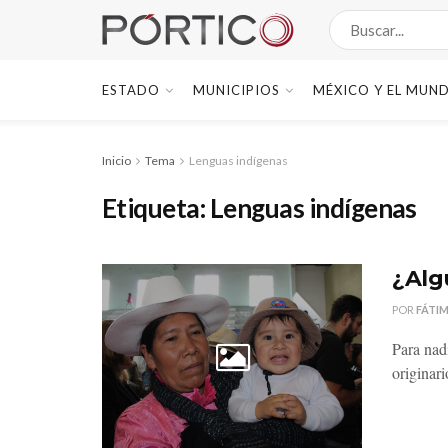
ESTADO
MUNICIPIOS
MÉXICO Y EL MUN
Inicio
Tema
Lenguas indígenas
Etiqueta:
Lenguas indígenas
¿Alg
POR
FÁTI
Para nad
originar