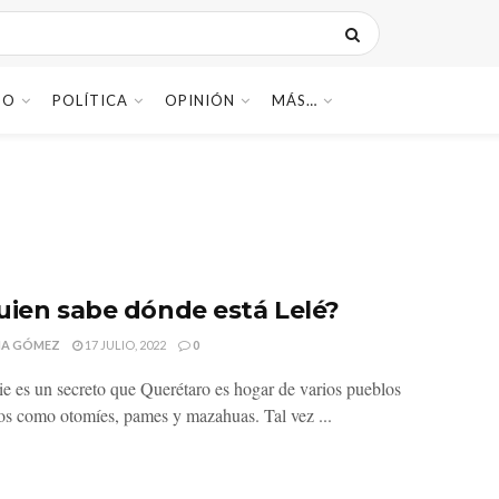
DO
POLÍTICA
OPINIÓN
MÁS…
uien sabe dónde está Lelé?
MA GÓMEZ
17 JULIO, 2022
0
ie es un secreto que Querétaro es hogar de varios pueblos
ios como otomíes, pames y mazahuas. Tal vez ...