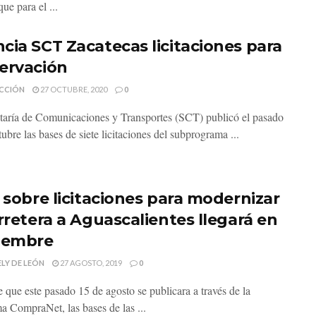
ue para el ...
cia SCT Zacatecas licitaciones para
ervación
CCIÓN
27 OCTUBRE, 2020
0
taría de Comunicaciones y Transportes (SCT) publicó el pasado
ubre las bases de siete licitaciones del subprograma ...
o sobre licitaciones para modernizar
arretera a Aguascalientes llegará en
iembre
LY DE LEÓN
27 AGOSTO, 2019
0
 que este pasado 15 de agosto se publicara a través de la
ma CompraNet, las bases de las ...