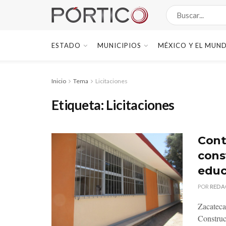
ESTADO
MUNICIPIOS
MÉXICO Y EL MUN
Inicio
Tema
Licitaciones
Etiqueta:
Licitaciones
Cont
cons
educ
POR
REDA
Zacateca
Construc