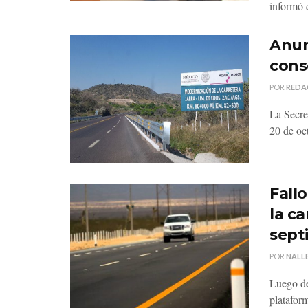
informó q
Anun
cons
POR
REDA
La Secre
20 de oct
Fall
la c
sept
POR
NALLE
Luego de
platafor