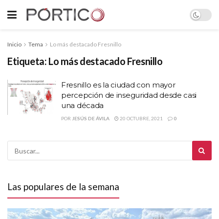
Inicio
Tema
Lo más destacado Fresnillo
Etiqueta:
Lo más destacado Fresnillo
Fresnillo es la ciudad con mayor
percepción de inseguridad desde casi
una década
POR
JESÚS DE ÁVILA
20 OCTUBRE, 2021
0
Las populares de la semana