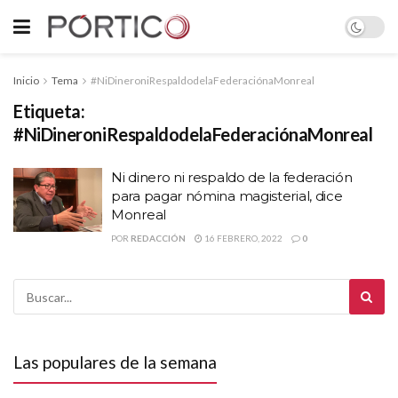
Inicio
Tema
#NiDineroniRespaldodelaFederaciónaMonreal
Etiqueta:
#NiDineroniRespaldodelaFederaciónaMonreal
Ni dinero ni respaldo de la federación
para pagar nómina magisterial, dice
Monreal
POR
REDACCIÓN
16 FEBRERO, 2022
0
Las populares de la semana