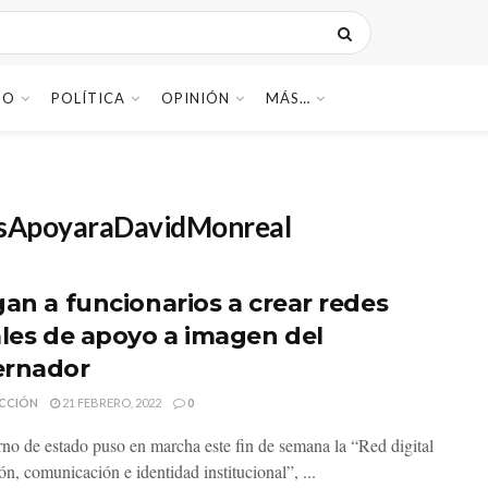
DO
POLÍTICA
OPINIÓN
MÁS…
asApoyaraDavidMonreal
gan a funcionarios a crear redes
ales de apoyo a imagen del
rnador
CCIÓN
21 FEBRERO, 2022
0
rno de estado puso en marcha este fin de semana la “Red digital
ón, comunicación e identidad institucional”, ...