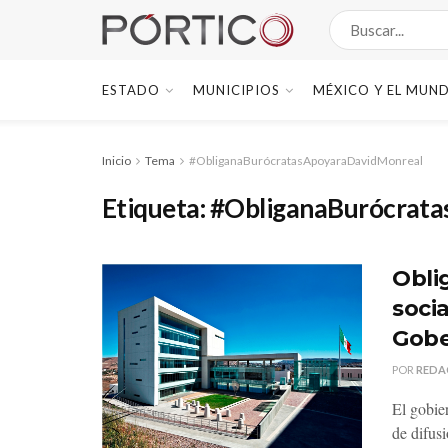
ESTADO
MUNICIPIOS
MÉXICO Y EL MUN
Inicio
Tema
#ObliganaBurócratasApoyaraDavidMonreal
Etiqueta:
#ObliganaBurócrat
Obli
soci
Gobe
POR
REDA
El gobie
de difusi