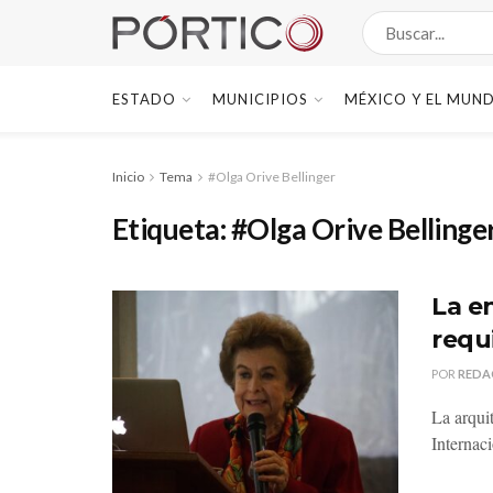
ESTADO
MUNICIPIOS
MÉXICO Y EL MUN
Inicio
Tema
#Olga Orive Bellinger
Etiqueta:
#Olga Orive Bellinge
La e
requ
POR
REDA
La arqui
Internac