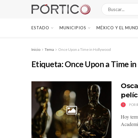
ESTADO
MUNICIPIOS
MÉXICO Y EL MUN
Inicio
Tema
Once Upon a Time in Hollywood
Etiqueta:
Once Upon a Time in
Osca
pelí
POR
Hoy term
Academia 