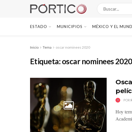
ESTADO
MUNICIPIOS
MÉXICO Y EL MUN
Inicio
Tema
oscar nominees 2020
Etiqueta:
oscar nominees 202
Osca
pelí
POR
Hoy term
Academia 