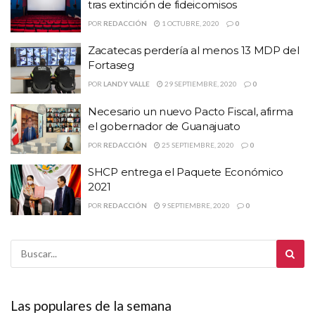
tras extinción de fideicomisos
POR
REDACCIÓN
1 OCTUBRE, 2020
0
Zacatecas perdería al menos 13 MDP del
Fortaseg
POR
LANDY VALLE
29 SEPTIEMBRE, 2020
0
Necesario un nuevo Pacto Fiscal, afirma
el gobernador de Guanajuato
POR
REDACCIÓN
25 SEPTIEMBRE, 2020
0
SHCP entrega el Paquete Económico
2021
POR
REDACCIÓN
9 SEPTIEMBRE, 2020
0
Las populares de la semana