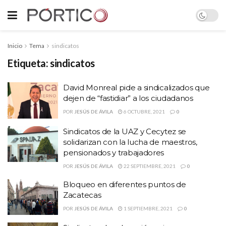
Inicio
Tema
sindicatos
Etiqueta:
sindicatos
David Monreal pide a sindicalizados que
dejen de “fastidiar” a los ciudadanos
POR
JESÚS DE ÁVILA
6 OCTUBRE, 2021
0
Sindicatos de la UAZ y Cecytez se
solidarizan con la lucha de maestros,
pensionados y trabajadores
POR
JESÚS DE ÁVILA
22 SEPTIEMBRE, 2021
0
Bloqueo en diferentes puntos de
Zacatecas
POR
JESÚS DE ÁVILA
1 SEPTIEMBRE, 2021
0