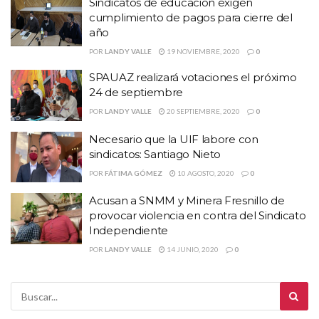
Sindicatos de educación exigen
cumplimiento de pagos para cierre del
año
POR
LANDY VALLE
19 NOVIEMBRE, 2020
0
SPAUAZ realizará votaciones el próximo
24 de septiembre
POR
LANDY VALLE
20 SEPTIEMBRE, 2020
0
Necesario que la UIF labore con
sindicatos: Santiago Nieto
POR
FÁTIMA GÓMEZ
10 AGOSTO, 2020
0
Acusan a SNMM y Minera Fresnillo de
provocar violencia en contra del Sindicato
Independiente
POR
LANDY VALLE
14 JUNIO, 2020
0