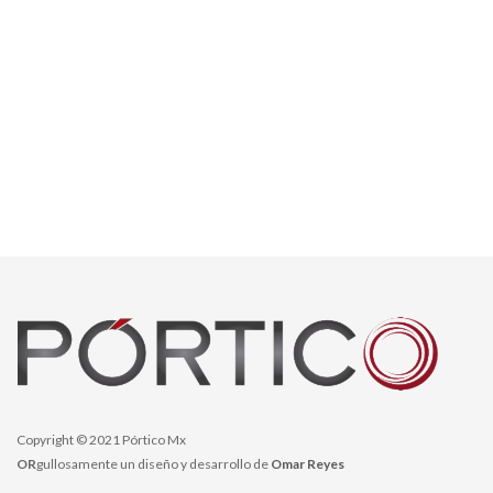
Copyright © 2021 Pórtico Mx
OR
gullosamente un diseño y desarrollo de
Omar Reyes