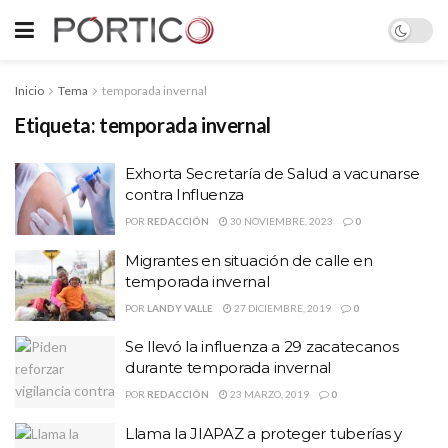
Inicio
Tema
temporada invernal
Etiqueta:
temporada invernal
Exhorta Secretaría de Salud a vacunarse
contra Influenza
POR
REDACCIÓN
30 NOVIEMBRE, 2023
0
Migrantes en situación de calle en
temporada invernal
POR
LANDY VALLE
27 DICIEMBRE, 2019
0
Se llevó la influenza a 29 zacatecanos
durante temporada invernal
POR
REDACCIÓN
23 MARZO, 2019
0
Llama la JIAPAZ a proteger tuberías y