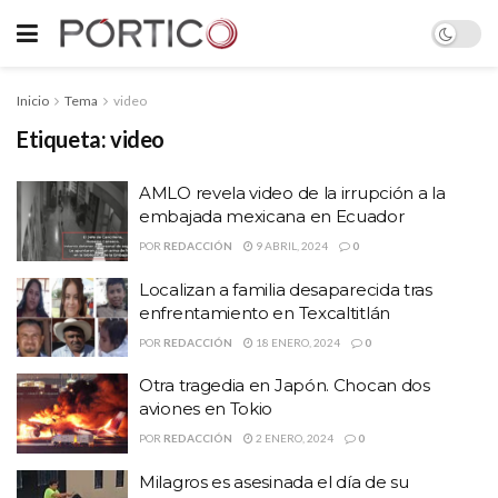
Inicio
Tema
video
Etiqueta:
video
AMLO revela video de la irrupción a la
embajada mexicana en Ecuador
POR
REDACCIÓN
9 ABRIL, 2024
0
Localizan a familia desaparecida tras
enfrentamiento en Texcaltitlán
POR
REDACCIÓN
18 ENERO, 2024
0
Otra tragedia en Japón. Chocan dos
aviones en Tokio
POR
REDACCIÓN
2 ENERO, 2024
0
Milagros es asesinada el día de su