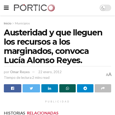
Inicio
Municipios
Austeridad y que lleguen
los recursos a los
marginados, convoca
Lucía Alonso Reyes.
por
Omar Reyes
22 enero, 2012
A
A
Tiempo de lectura:2 mins read
PUBLICIDAD
HISTORIAS
RELACIONADAS