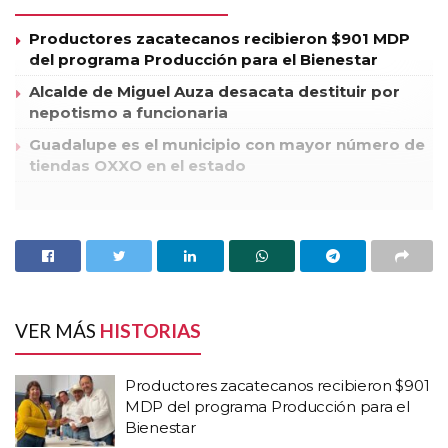
Productores zacatecanos recibieron $901 MDP
del programa Producción para el Bienestar
Alcalde de Miguel Auza desacata destituir por
nepotismo a funcionaria
Guadalupe es el municipio con mayor número de
tiendas OXXO en el estado
La presidenta honorífica del Sistema Estatal para el Desarrollo
Integral de la Familia (SEDIF), del Lucía Alonso Reyes, convocó
a las presidentas y directoras de dicho sistema a trabajar con
austeridad y creatividad para hacer rendir los recursos, así como
lograr que lleguen los apoyos a más personas en situación de
VER MÁS
HISTORIAS
vulnerabilidad.
Productores zacatecanos recibieron $901
Lucía Alonso Reyes encabezó la reunión de presidentas y
MDP del programa Producción para el
directoras de los Sistemas Municipales DIF (SMDIF) de la
Bienestar