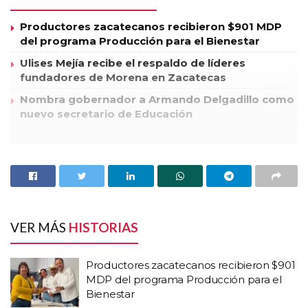
Productores zacatecanos recibieron $901 MDP
del programa Producción para el Bienestar
Ulises Mejía recibe el respaldo de líderes
fundadores de Morena en Zacatecas
Nombra gobernador a Armando Delgadillo como
nuevo secretario de Educación
Con 20 votos de los diputados de la legislatura local, Miguel
Luis Ruiz Robles fue designado como Magistrado del
Tribunal Superior de Justicia del Estado de Zacatecas, quien
ocupara el espacio que deja el Magistrado Abelardo esparza
Frausto.
VER MÁS
HISTORIAS
Miguel Luis Ruiz Robles se desempeño como Juez de
garantía de tribunal de juicio oral adscrito al juzgado
Productores zacatecanos recibieron $901
especializado en materia de justicia para adolecentes del
MDP del programa Producción para el
estado de Zacatecas.
Bienestar