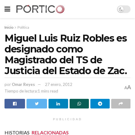
Inicio
Política
Miguel Luis Ruiz Robles es
designado como
Magistrado del TS de
Justicia del Estado de Zac.
por
Omar Reyes
27 enero, 2012
A
A
Tiempo de lectura:1 mins read
PUBLICIDAD
HISTORIAS
RELACIONADAS