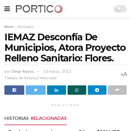
Inicio
Municipios
IEMAZ Desconfía De
Municipios, Atora Proyecto
Relleno Sanitario: Flores.
por
Omar Reyes
13 marzo, 2012
A
A
Tiempo de lectura:2 mins read
PUBLICIDAD
HISTORIAS
RELACIONADAS