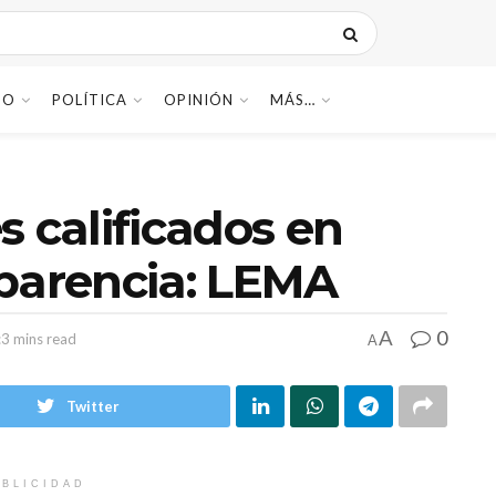
DO
POLÍTICA
OPINIÓN
MÁS…
s calificados en
sparencia: LEMA
0
A
:3 mins read
A
Twitter
BLICIDAD