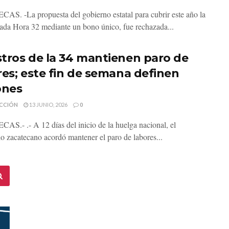
S. -La propuesta del gobierno estatal para cubrir este año la
da Hora 32 mediante un bono único, fue rechazada...
tros de la 34 mantienen paro de
res; este fin de semana definen
ones
CCIÓN
13 JUNIO, 2026
0
S.- .- A 12 días del inicio de la huelga nacional, el
io zacatecano acordó mantener el paro de labores...