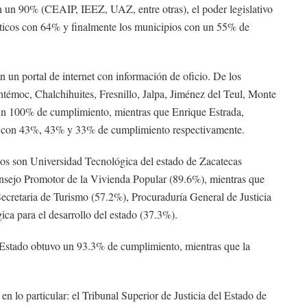
 un 90% (CEAIP, IEEZ, UAZ, entre otras), el poder legislativo
íticos con 64% y finalmente los municipios con un 55% de
n un portal de internet con información de oficio. De los
témoc, Chalchihuites, Fresnillo, Jalpa, Jiménez del Teul, Monte
un 100% de cumplimiento, mientras que Enrique Estrada,
os con 43%, 43% y 33% de cumplimiento respectivamente.
ados son Universidad Tecnológica del estado de Zacatecas
onsejo Promotor de la Vivienda Popular (89.6%), mientras que
Secretaria de Turismo (57.2%), Procuraduría General de Justicia
ica para el desarrollo del estado (37.3%).
l Estado obtuvo un 93.3% de cumplimiento, mientras que la
 en lo particular: el Tribunal Superior de Justicia del Estado de