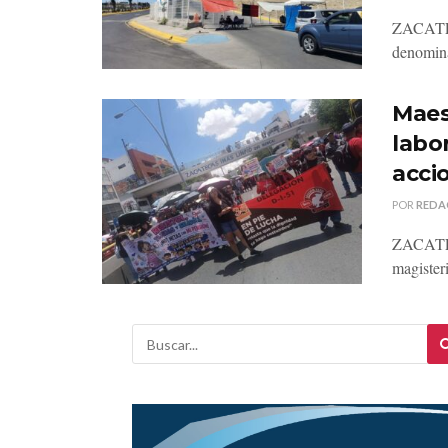
ZACATECA
denomina
Maes
labo
acci
POR
REDA
ZACATECA
magister