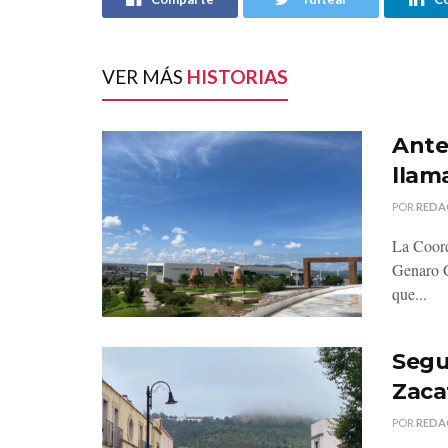
VER MÁS
HISTORIAS
Ante 
llama
POR
REDA
La Coord
Genaro C
que...
Segu
Zaca
POR
REDA