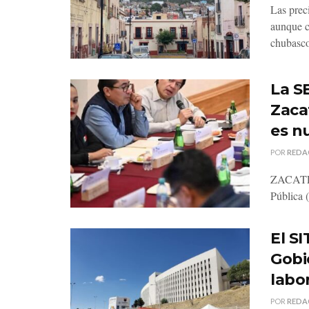
Las prec
aunque c
chubasco
La SE
Zaca
es n
POR
REDA
ZACATECA
Pública 
El S
Gobi
labo
POR
REDA