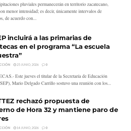
ipitaciones pluviales permanecerán en territorio zacatecano,
on menor intensidad; es decir, únicamente intervalos de
s, de acuerdo con...
P incluirá a las primarias de
tecas en el programa “La escuela
uestra”
CCIÓN
25 JUNIO, 2026
0
S.- Este jueves el titular de la Secretaría de Educación
(SEP), Mario Delgado Carrillo sostuvo una reunión con los...
ITTEZ rechazó propuesta de
erno de Hora 32 y mantiene paro de
res
CCIÓN
14 JUNIO, 2026
0