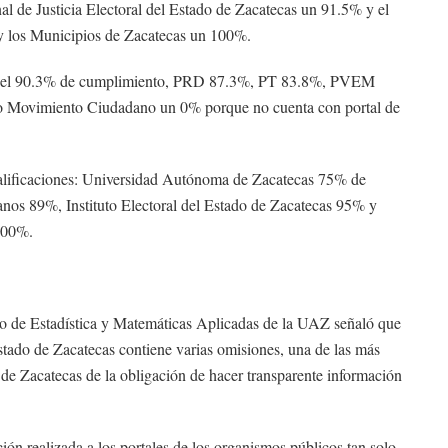
l de Justicia Electoral del Estado de Zacatecas un 91.5% y el
 y los Municipios de Zacatecas un 100%.
gistra el 90.3% de cumplimiento, PRD 87.3%, PT 83.8%, PVEM
 Movimiento Ciudadano un 0% porque no cuenta con portal de
calificaciones: Universidad Autónoma de Zacatecas 75% de
os 89%, Instituto Electoral del Estado de Zacatecas 95% y
100%.
o de Estadística y Matemáticas Aplicadas de la UAZ señaló que
stado de Zacatecas contiene varias omisiones, una de las más
 de Zacatecas de la obligación de hacer transparente información
ión realizada a los portales de los organismos públicos tan solo