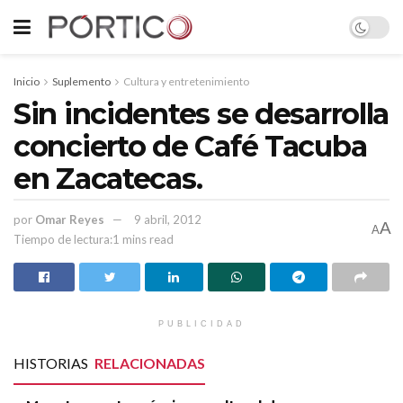
Inicio
Suplemento
Cultura y entretenimiento
Sin incidentes se desarrolla
concierto de Café Tacuba
en Zacatecas.
por
Omar Reyes
9 abril, 2012
A
A
Tiempo de lectura:1 mins read
PUBLICIDAD
HISTORIAS
RELACIONADAS