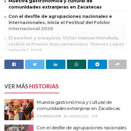
Muestra gastronómica y cultural de
comunidades extranjeras en Zacatecas
Con el desfile de agrupaciones nacionales e
internacionales, inicia el Festival del Folclor
Internacional 2026
El escritor y ensayista, Víctor Manuel Mendiola,
recibió el Premio Iberoamericano “Ramón López
Velarde” 2026
El Secretario de Seguridad Pública del Estado, general Jesús
Pinto Ortiz, informó del resultado del operativo montado en
el concierto de la agrupación musical Café Tacuba, que tuvo
VER MÁS
HISTORIAS
lugar la noche de hoy domingo, en las instalaciones de la Feria
Nacional de Zacatecas.
Muestra gastronómica y cultural de
comunidades extranjeras en Zacatecas
Dijo que se logró brindar la seguridad y la protección
POR
REDACCIÓN
1 AGOSTO, 2026
0
adecuada a los miles de ciudadanos que acudieron al evento.
Con el desfile de agrupaciones nacionales