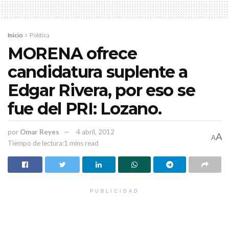
que se dio, lográndose un desarrollo adecuado y con
tranquilidad de la actuación de Café Tacuba.
Inicio
Política
MORENA ofrece
candidatura suplente a
Edgar Rivera, por eso se
fue del PRI: Lozano.
por
Omar Reyes
4 abril, 2012
A
A
Tiempo de lectura:1 mins read
PUBLICIDAD
HISTORIAS
RELACIONADAS