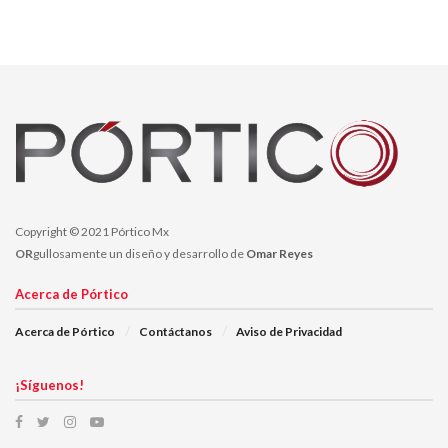
El Consejo Local confirmó la sanción al Partido del Trabajo y al
C. David Monreal Ávila consistente en multa de 300 días de
salario mínimo general vigente en el Distrito Federal equivalentes
a la cantidad $18,699.00.
Copyright © 2021 Pórtico Mx
OR
gullosamente un diseño y desarrollo de
Omar Reyes
Acerca de Pórtico
Acerca de Pórtico
Contáctanos
Aviso de Privacidad
¡Síguenos!