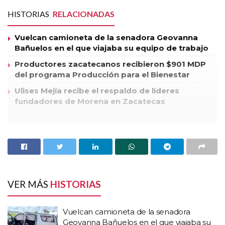
HISTORIAS
RELACIONADAS
Vuelcan camioneta de la senadora Geovanna
Bañuelos en el que viajaba su equipo de trabajo
Productores zacatecanos recibieron $901 MDP
del programa Producción para el Bienestar
Ulises Mejía recibe el respaldo de líderes
fundadores de Morena en Zacatecas
De conformidad con lo previsto en el artículo 15, numeral 3
de la Ley Orgánica del Instituto Electoral del Estado de
Zacatecas (IEEZ), el Consejo General aprobó destinar la
cantidad de 534 mil 844.97 pesos al fortalecimiento de la
cultura cívica y participación democrática con perspectiva de
VER MÁS
HISTORIAS
género.
Vuelcan camioneta de la senadora
Dicho monto es el resultado de las multas impuestas a los
Geovanna Bañuelos en el que viajaba su