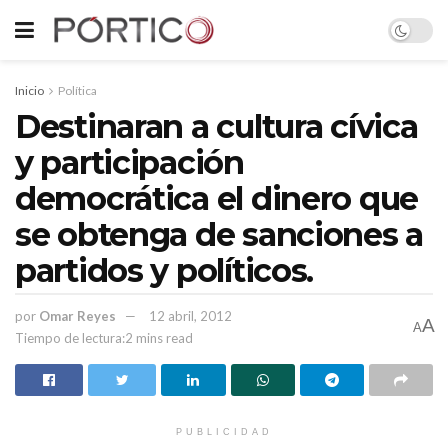
Inicio
Política
Destinaran a cultura cívica
y participación
democrática el dinero que
se obtenga de sanciones a
partidos y políticos.
por
Omar Reyes
12 abril, 2012
A
A
Tiempo de lectura:2 mins read
PUBLICIDAD