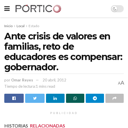
Inicio
Local
Estado
Ante crisis de valores en
familias, reto de
educadores es compensar:
gobernador.
por
Omar Reyes
20 abril, 2012
A
A
Tiempo de lectura:1 mins read
PUBLICIDAD
HISTORIAS
RELACIONADAS