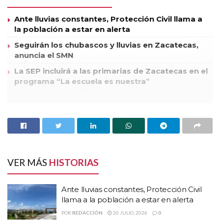
Ante lluvias constantes, Protección Civil llama a
la población a estar en alerta
Seguirán los chubascos y lluvias en Zacatecas,
anuncia el SMN
La SEP incluirá a las primarias de Zacatecas en el
programa “La escuela es nuestra”
Tres hermanos fueron detenidos, tras un operativo de la
Policía Estatal en la colonia Lomas del Lago, aparentemente
pertenecen a una grupo de la delincuencia organizada.
Les aseguraron tres armas largas y el vehículo en el que
viajaban.
VER MÁS
HISTORIAS
Este viernes por la mañana, elementos de la Policía Estatal
Preventiva implementaron un operativo de seguridad, en la
Ante lluvias constantes, Protección Civil
colonia Lomas del Lago, en la capital zacatecana, ahí lograron
llama a la población a estar en alerta
detener a tres sujetos, quienes aparentemente pertenecen a
POR
REDACCIÓN
20 JULIO, 2026
0