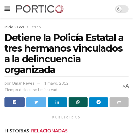
Inicio
Local
Estado
Detiene la Policía Estatal a
tres hermanos vinculados
a la delincuencia
organizada
por
Omar Reyes
1 mayo, 2012
A
A
Tiempo de lectura:1 mins read
PUBLICIDAD
HISTORIAS
RELACIONADAS