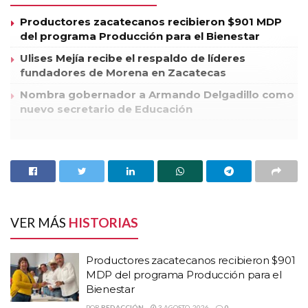
Productores zacatecanos recibieron $901 MDP
del programa Producción para el Bienestar
Ulises Mejía recibe el respaldo de líderes
fundadores de Morena en Zacatecas
Nombra gobernador a Armando Delgadillo como
nuevo secretario de Educación
Al encabezar las actividades organizadas por su equipo de
campaña para festejar a los pequeños en el marco de Día del
Niño, el candidato de Acción Nacional (PAN) al Senado,
Ramón Medina Padilla, manifestó que el compromiso de su
partido y de su abanderada presidencial, Josefina Vázquez
VER MÁS
HISTORIAS
Mota, es construir un México mejor para que la niñez cuente
con las condiciones idóneas para su desarrollo.
Productores zacatecanos recibieron $901
MDP del programa Producción para el
Congregados en la cabecera municipal de Saín Alto cientos de
Bienestar
niños convivieron sanamente a través de concursos y dinámicas
POR
REDACCIÓN
3 AGOSTO, 2026
0