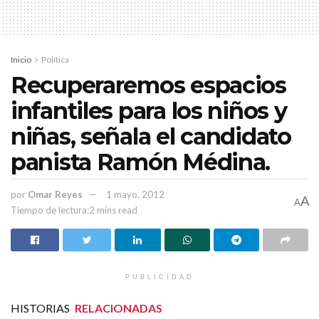
Inicio
Política
Recuperaremos espacios
infantiles para los niños y
niñas, señala el candidato
panista Ramón Médina.
por
Omar Reyes
1 mayo, 2012
A
A
Tiempo de lectura:2 mins read
PUBLICIDAD
HISTORIAS
RELACIONADAS