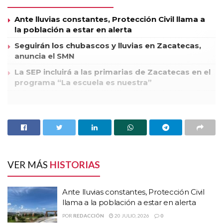
Ante lluvias constantes, Protección Civil llama a
la población a estar en alerta
Seguirán los chubascos y lluvias en Zacatecas,
anuncia el SMN
La SEP incluirá a las primarias de Zacatecas en el
programa “La escuela es nuestra”
Nunca deje un pequeñito en un vehículo estacionado bajo el
sol y con las ventanas arriba, desestimar los efectos del calor
puede costar la vida del infante.
Es preciso saber que niñas y niños son especialmente
VER MÁS
HISTORIAS
vulnerables ante un golpe de calor, por tal motivo la Unidad
Municipal de Protección Civil y Bomberos de Calera de
Ante lluvias constantes, Protección Civil
Víctor Rosales, Zacatecas, emprendió una campaña para
llama a la población a estar en alerta
orientar a la población acerca de lo que se debe y no se debe
POR
REDACCIÓN
20 JULIO, 2026
0