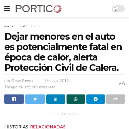
Inicio
Local
Estado
Dejar menores en el auto
es potencialmente fatal en
época de calor, alerta
Protección Civil de Calera.
por
Omar Reyes
10 mayo, 2012
A
A
Tiempo de lectura:1 mins read
PUBLICIDAD
HISTORIAS
RELACIONADAS