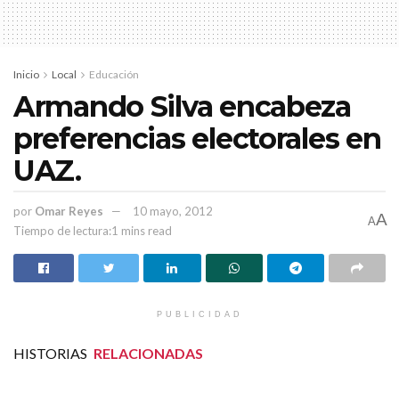
cinturón de seguridad, entre otras.
Inicio
Local
Educación
Armando Silva encabeza
preferencias electorales en
UAZ.
por
Omar Reyes
10 mayo, 2012
A
A
Tiempo de lectura:1 mins read
PUBLICIDAD
HISTORIAS
RELACIONADAS
Dan bienvenida a estudiantes de nuevo ingreso