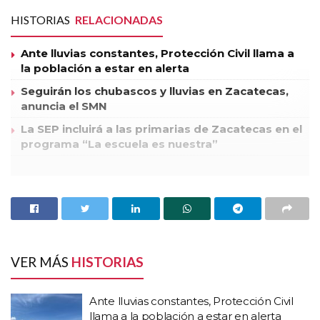
HISTORIAS
RELACIONADAS
Ante lluvias constantes, Protección Civil llama a
la población a estar en alerta
Seguirán los chubascos y lluvias en Zacatecas,
anuncia el SMN
La SEP incluirá a las primarias de Zacatecas en el
programa “La escuela es nuestra”
Los integrantes de la planilla “Universitarios por la Calidad, la
Autonomía y la Democracia” que encabeza Alfredo Salazar
de Santiago, manifestaron su desconfianza con los resultados
que proclaman a su adversario, Armando Silva Cháirez, como
el nuevo Rector de la Universidad Autónoma de Zacatecas
VER MÁS
HISTORIAS
(UAZ).
Ante lluvias constantes, Protección Civil
Mediante un documento dirigido a la Comisión Electoral
llama a la población a estar en alerta