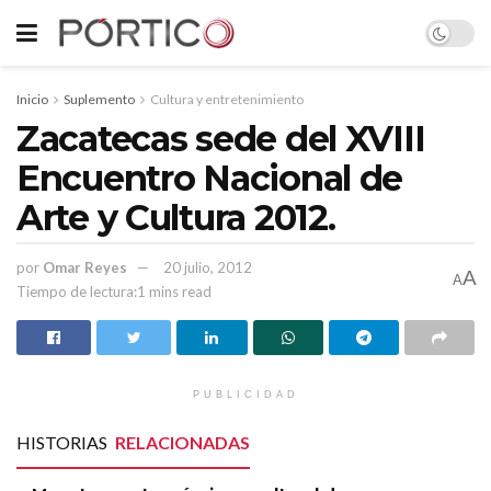
Inicio
Suplemento
Cultura y entretenimiento
Zacatecas sede del XVIII
Encuentro Nacional de
Arte y Cultura 2012.
por
Omar Reyes
20 julio, 2012
A
A
Tiempo de lectura:1 mins read
PUBLICIDAD
HISTORIAS
RELACIONADAS