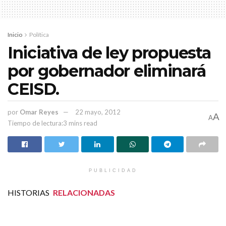
Inicio
Política
Iniciativa de ley propuesta
por gobernador eliminará
CEISD.
por
Omar Reyes
22 mayo, 2012
A
A
Tiempo de lectura:3 mins read
PUBLICIDAD
HISTORIAS
RELACIONADAS
Productores zacatecanos recibieron $901 MDP