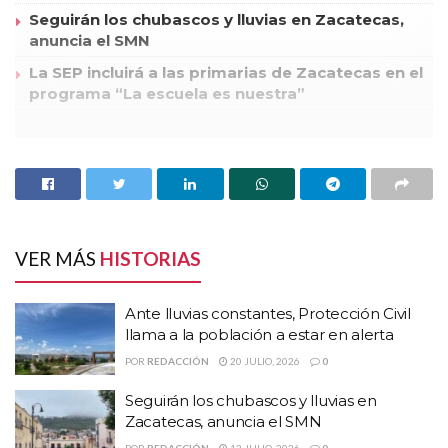
Seguirán los chubascos y lluvias en Zacatecas,
anuncia el SMN
La SEP incluirá a las primarias de Zacatecas en el
programa “La escuela es nuestra”
Lo anterior lo informó Benito Juárez Trejo, titular del Centro
de Formación Profesional del
Estado, quien dio a conocer que a pesar de que se tenían
proyectado que la capacitación
de Policías Ministeriales comenzaría hace unas semana, no ha
VER MÁS
HISTORIAS
podido arrancar debido a
que el Secretariado Ejecutivo del Sistema Nacional de
Ante lluvias constantes, Protección Civil
Seguridad Publica, no ha emitido
llama a la población a estar en alerta
aun su totalidad de los lineamientos que se deben seguir para
POR
REDACCIÓN
20 JULIO, 2026
0
tal efecto.
Seguirán los chubascos y lluvias en
Zacatecas, anuncia el SMN
Por lo anterior aseguró “estamos viendo algunos detalles para
POR
REDACCIÓN
13 JULIO, 2026
0