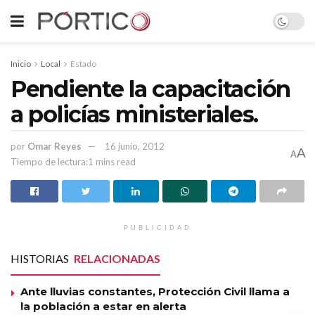
Inicio
Local
Estado
Pendiente la capacitación
a policías ministeriales.
por
Omar Reyes
16 junio, 2012
A
A
Tiempo de lectura:1 mins read
PUBLICIDAD
HISTORIAS
RELACIONADAS
Ante lluvias constantes, Protección Civil llama a
la población a estar en alerta