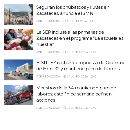
de autopartes en el Parque Industrial Fresnillo.
Seguirán los chubascos y lluvias en
Zacatecas, anuncia el SMN
Ahí realizó un recorrido por las instalaciones, acompañado por
POR
REDACCIÓN
13 JULIO, 2026
0
José Eduardo Vázquez Loya y Miguel Ángel Ulloa Guzman,
directores ejecutivo y general, respectivamente.
La SEP incluirá a las primarias de
Zacatecas en el programa “La escuela es
El mandatario también recorrió las instalaciones de Mercalider,
nuestra”
compañía dedicada a ofrecer servicios relacionados con las
POR
REDACCIÓN
25 JUNIO, 2026
0
Tecnologías de Información, así como de Petro Seal, el Banco de
El SITTEZ rechazó propuesta de Gobierno
Alimentos y Tortillas Regias.
de Hora 32 y mantiene paro de labores
El Parque Industrial Fresnillo genera aproximadamente 2 mil 800
POR
REDACCIÓN
14 JUNIO, 2026
0
empleos, consta de 126 hectáreas y está ocupado en 70% de su
Maestros de la 34 mantienen paro de
superficie.
labores; este fin de semana definen
acciones
POR
REDACCIÓN
13 JUNIO, 2026
0