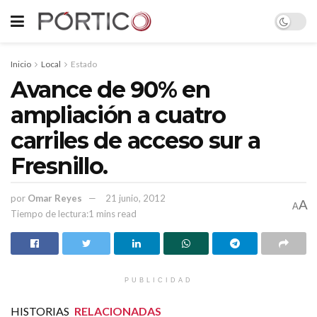
Inicio
Local
Estado
Avance de 90% en
ampliación a cuatro
carriles de acceso sur a
Fresnillo.
por
Omar Reyes
21 junio, 2012
A
A
Tiempo de lectura:1 mins read
PUBLICIDAD
HISTORIAS
RELACIONADAS