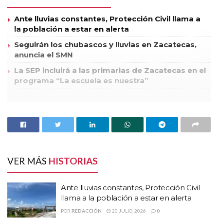
Ante lluvias constantes, Protección Civil llama a
la población a estar en alerta
Seguirán los chubascos y lluvias en Zacatecas,
anuncia el SMN
La SEP incluirá a las primarias de Zacatecas en el
programa “La escuela es nuestra”
Los trabajos incluyen la ampliación a 21 metros de la cinta
asfáltica, lo cual permitirá reducir el número de accidentes de
tránsito que se registran en el lugar, así como la mejora del
drenaje pluvial existente para que no dañe el asfalto, y la
construcción de un puente peatonal.
VER MÁS
HISTORIAS
Supervisión a Parque Industrial Fresnillo
Ante lluvias constantes, Protección Civil
Posteriormente, el titular del ejecutivo inauguró la nave que ocupa
llama a la población a estar en alerta
la empresa Vazlo Importaciones, dedicada a la comercialización
POR
REDACCIÓN
20 JULIO, 2026
0