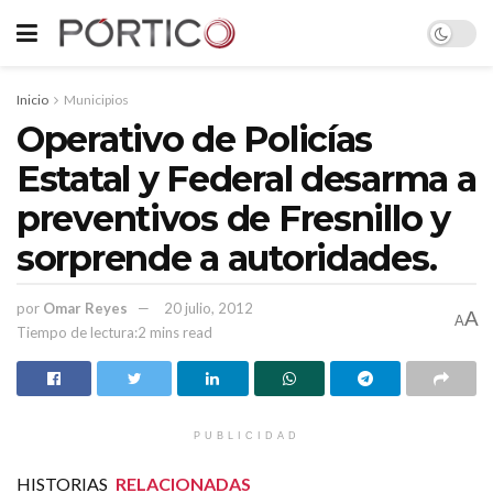
Inicio
Municipios
Operativo de Policías
Estatal y Federal desarma a
preventivos de Fresnillo y
sorprende a autoridades.
por
Omar Reyes
20 julio, 2012
A
A
Tiempo de lectura:2 mins read
PUBLICIDAD
HISTORIAS
RELACIONADAS