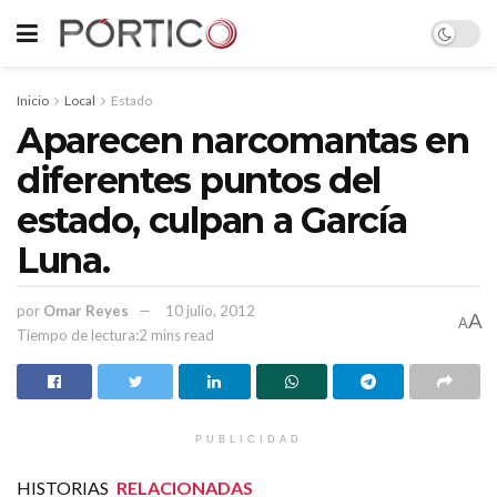
Inicio
Local
Estado
Aparecen narcomantas en
diferentes puntos del
estado, culpan a García
Luna.
por
Omar Reyes
10 julio, 2012
A
A
Tiempo de lectura:2 mins read
PUBLICIDAD
HISTORIAS
RELACIONADAS