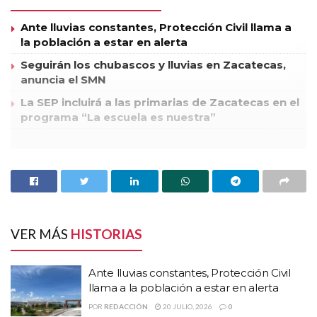
Ante lluvias constantes, Protección Civil llama a
la población a estar en alerta
Seguirán los chubascos y lluvias en Zacatecas,
anuncia el SMN
La SEP incluirá a las primarias de Zacatecas en el
programa “La escuela es nuestra”
Confirmó el Procurador de Justicia, Arturo Nahle García la
aparición de mantas en diferentes puntos del estado, aseguró
que el mensaje culpa a ochos personas específicamente de los
hechos violentos registrados en Nuevo Laredo Tamaulipas.
VER MÁS
HISTORIAS
La mañana de este lunes se conoció la versión de que en diferentes
puntos del estado, la aparición se habría dado en puntos de
Ante lluvias constantes, Protección Civil
Fresnillo, Sombrerete, Calera y Zacatecas.
llama a la población a estar en alerta
Nahle García confirmó la aparición de las mantas e indicó que el
POR
REDACCIÓN
20 JULIO, 2026
0