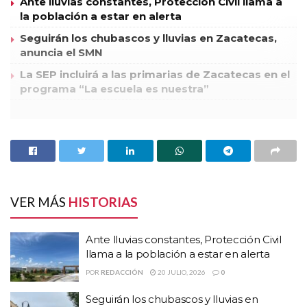
Ante lluvias constantes, Protección Civil llama a
la población a estar en alerta
Seguirán los chubascos y lluvias en Zacatecas,
anuncia el SMN
La SEP incluirá a las primarias de Zacatecas en el
programa “La escuela es nuestra”
De acuerdo con información de fuentes federales, la tarde de
este lunes, alrededor de las 15:00 horas, un convoy de
elementos del Ejército destacamentados en San Luis Potosí,
se desplazaban sobre la carretera federal 54, a la altura de la
comunidad de Illescas, Villa de Cos Zacatecas, cuando un
VER MÁS
HISTORIAS
grupo de sujetos arremetió a balazos contra los uniformados.
Ante lluvias constantes, Protección Civil
Derivado del ataque, un militar murió, mientras que otro fue
llama a la población a estar en alerta
alcanzado por una bala, por lo que fue trasladado de urgencia a un
POR
REDACCIÓN
20 JULIO, 2026
0
hospital.
Seguirán los chubascos y lluvias en