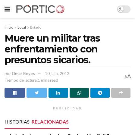
Inicio
Local
Estado
Muere un militar tras
enfrentamiento con
presuntos sicarios.
por
Omar Reyes
10 julio, 2012
A
A
Tiempo de lectura:1 mins read
PUBLICIDAD
HISTORIAS
RELACIONADAS