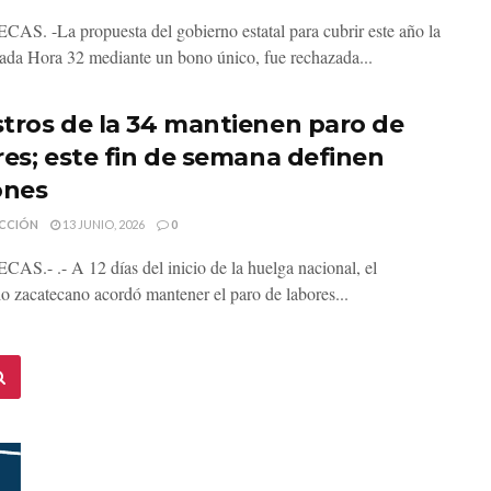
S. -La propuesta del gobierno estatal para cubrir este año la
da Hora 32 mediante un bono único, fue rechazada...
tros de la 34 mantienen paro de
res; este fin de semana definen
ones
CCIÓN
13 JUNIO, 2026
0
S.- .- A 12 días del inicio de la huelga nacional, el
io zacatecano acordó mantener el paro de labores...