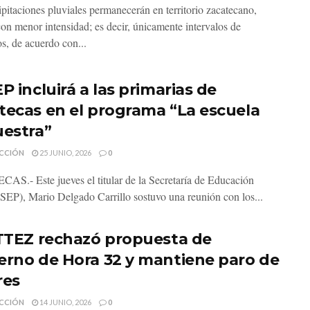
ipitaciones pluviales permanecerán en territorio zacatecano,
on menor intensidad; es decir, únicamente intervalos de
s, de acuerdo con...
P incluirá a las primarias de
tecas en el programa “La escuela
uestra”
CCIÓN
25 JUNIO, 2026
0
S.- Este jueves el titular de la Secretaría de Educación
(SEP), Mario Delgado Carrillo sostuvo una reunión con los...
ITTEZ rechazó propuesta de
erno de Hora 32 y mantiene paro de
res
CCIÓN
14 JUNIO, 2026
0