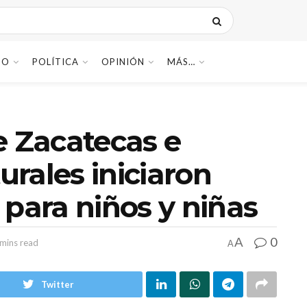
DO
POLÍTICA
OPINIÓN
MÁS…
e Zacatecas e
turales iniciaron
 para niños y niñas
0
A
 mins read
A
Twitter