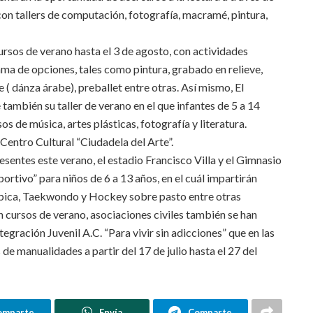
 con tallers de computación, fotografía, macramé, pintura,
ursos de verano hasta el 3 de agosto, con actividades
gama de opciones, tales como pintura, grabado en relieve,
ce ( dánza árabe), preballet entre otras. Así mismo, El
también su taller de verano en el que infantes de 5 a 14
sos de música, artes plásticas, fotografía y literatura.
Centro Cultural “Ciudadela del Arte”.
sentes este verano, el estadio Francisco Villa y el Gimnasio
tivo” para niños de 6 a 13 años, en el cuál impartirán
mpica, Taekwondo y Hockey sobre pasto entre otras
 cursos de verano, asociaciones civiles también se han
egración Juvenil A.C. “Para vivir sin adicciones” que en las
de manualidades a partir del 17 de julio hasta el 27 del
omparte
Envía
Comparte