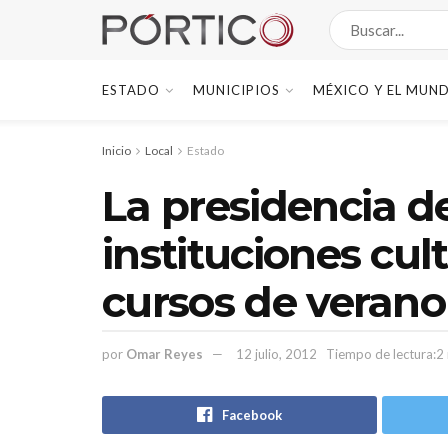
ESTADO
MUNICIPIOS
MÉXICO Y EL MUN
Inicio
Local
Estado
La presidencia d
instituciones cul
cursos de verano
por
Omar Reyes
12 julio, 2012
Tiempo de lectura:2
Facebook