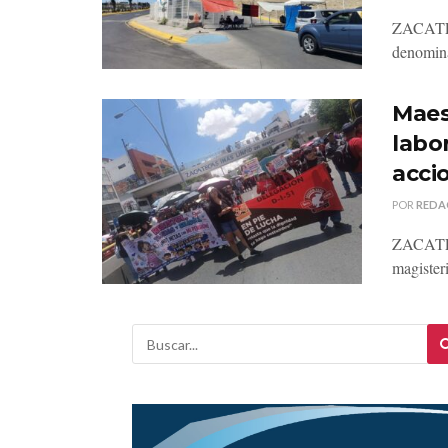
ZACATECA
denomina
Maes
labo
acci
POR
REDA
ZACATECA
magister