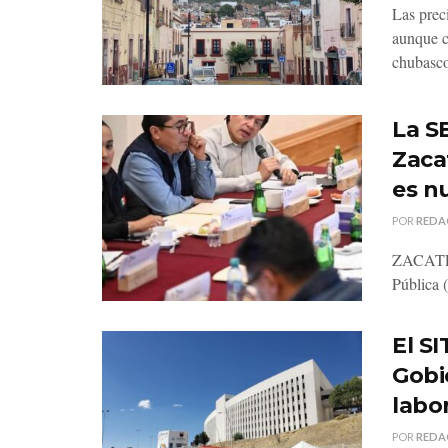
Las prec
aunque c
chubasco
La SE
Zaca
es n
POR
REDA
ZACATECA
Pública 
El S
Gobi
labo
POR
REDA