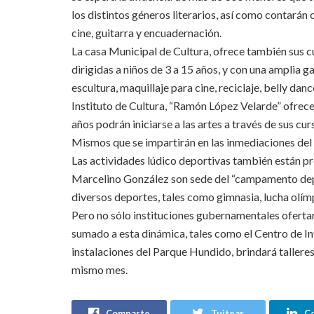
los distintos géneros literarios, así como contarán
cine, guitarra y encuadernación.
La casa Municipal de Cultura, ofrece también sus c
dirigidas a niños de 3 a 15 años, y con una amplia 
escultura, maquillaje para cine, reciclaje, belly dan
Instituto de Cultura, “Ramón López Velarde” ofrece 
años podrán iniciarse a las artes a través de sus cur
Mismos que se impartirán en las inmediaciones del 
Las actividades lúdico deportivas también están pre
Marcelino González son sede del “campamento depor
diversos deportes, tales como gimnasia, lucha olí
Pero no sólo instituciones gubernamentales ofertan
sumado a esta dinámica, tales como el Centro de Int
instalaciones del Parque Hundido, brindará talleres 
mismo mes.
Comparte
Tuitear
C