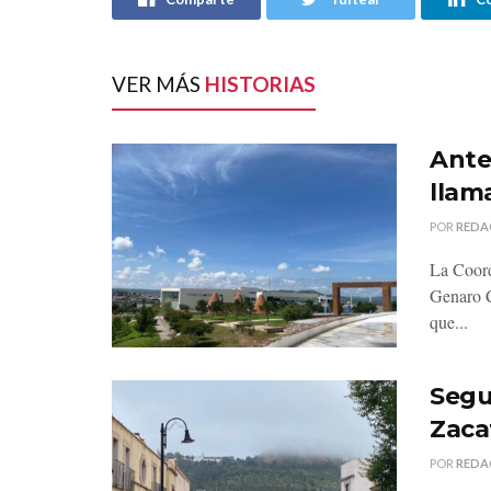
VER MÁS
HISTORIAS
Ante 
llama
POR
REDA
La Coord
Genaro C
que...
Segu
Zaca
POR
REDA