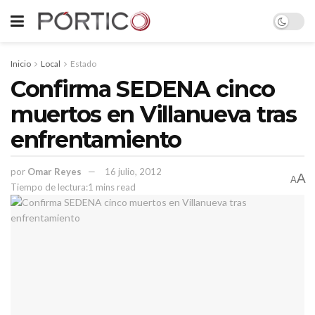
Inicio
Local
Estado
Confirma SEDENA cinco
muertos en Villanueva tras
enfrentamiento
por
Omar Reyes
16 julio, 2012
A
A
Tiempo de lectura:1 mins read