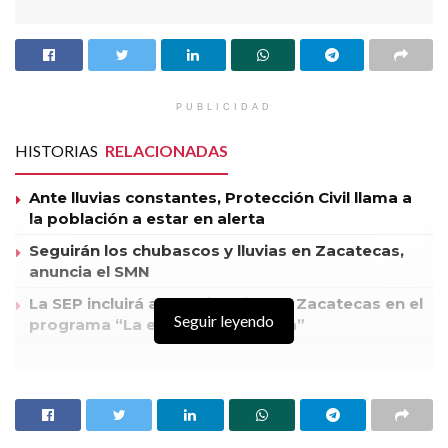
PUBLICIDAD
HISTORIAS
RELACIONADAS
Ante lluvias constantes, Protección Civil llama a
la población a estar en alerta
Seguirán los chubascos y lluvias en Zacatecas,
anuncia el SMN
La SEP incluirá a las primarias de Zacatecas en el
Seguir leyendo
programa “La escuela es nuestra”
La Secretaria de la Defensa Nacional (SEDENA), informó
que tras registrarse un enfrentamiento entre grupos
antagónicos en Villanueva.