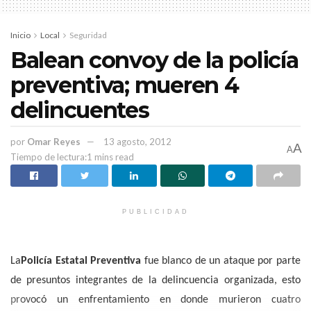
Pablo Mercado Solís, Presidente del Colegio de Abogados;
Vicente Hernández Barrios, Presidente de la Confederación de
Inicio
Local
Seguridad
Colegios y Asociaciones de Abogados, y Alfredo Cabrera
Balean convoy de la policía
Martínez, Presidente de la Federación de Colegios de Abogados y
preventiva; mueren 4
Notarios de Guatemala.
delincuentes
Es importante señalar la asistencia del abogado Raúl Carrancá y
Rivas, quien al lado de Héctor Fix Zamudio e Ignacio Burgoa
por
Omar Reyes
13 agosto, 2012
Orihuela, conformó el trío de “algunos de los mejores
A
A
Tiempo de lectura:1 mins read
jurisconsultos a nivel nacional”. Este XL Congreso Nacional
concluirá el próximo sábado 21
PUBLICIDAD
La
Policía Estatal Preventiva
fue blanco de un ataque por parte
de presuntos integrantes de la delincuencia organizada, esto
provocó un enfrentamiento en donde murieron cuatro