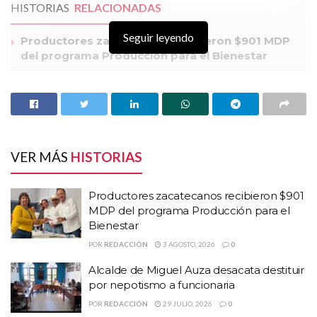
HISTORIAS
RELACIONADAS
Seguir leyendo
Productores zacatecanos recibieron $901 MDP
del programa Producción para el Bienestar
Alcalde de Miguel Auza desacata destituir por
nepotismo a funcionaria
Guadalupe es el municipio con mayor número de
tiendas OXXO en el estado
VER MÁS
HISTORIAS
Productores zacatecanos recibieron $901
MDP del programa Producción para el
Bienestar
POR
REDACCIÓN
3 AGOSTO, 2026
0
Alcalde de Miguel Auza desacata destituir
por nepotismo a funcionaria
POR
REDACCIÓN
29 JULIO, 2026
0