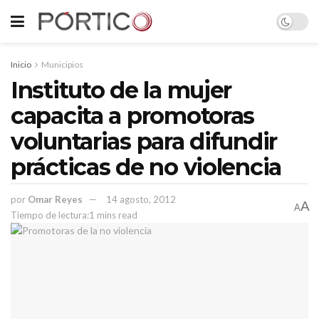
Inicio
Municipios
Instituto de la mujer
capacita a promotoras
voluntarias para difundir
prácticas de no violencia
por
Omar Reyes
14 agosto, 2012
A
A
Tiempo de lectura:1 mins read