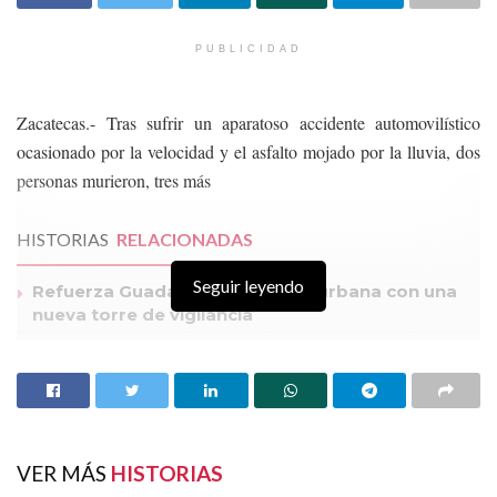
PUBLICIDAD
Zacatecas.- Tras sufrir un aparatoso accidente automovilístico
ocasionado por la velocidad y el asfalto mojado por la lluvia, dos
personas murieron, tres más
HISTORIAS
RELACIONADAS
Seguir leyendo
Refuerza Guadalupe seguridad urbana con una
nueva torre de vigilancia
Vinculan a proceso a dos presuntos
“desplazadores” de tarjetas bancarias
Día de balaceras y muerte en Jerez y Joaquín
Amaro: murieron dos civiles
VER MÁS
HISTORIAS