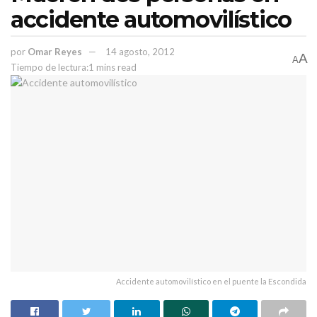
accidente automovilístico
por
Omar Reyes
14 agosto, 2012
Temas:
Inmuza
Lo Mas Destacado
no violencia
A
A
Tiempo de lectura:1 mins read
Accidente automovilístico en el puente la Escondida