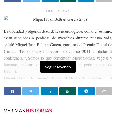
PUBLICIDAD
La obesidad y algunos desórdenes neurológicos, como el autismo,
están asociados a pérdidas de microbios durante nuestra vida,
señaló Miguel Juan Beltrán García, ganador del Premio Estatal de
Ciencia, Tecnología e Innovación de Jalisco 2011, al dictar la
conferencia “¿Somos lo que comemos? Microbiomas, vegetal y
humano, enfermedades y agricultura” en el patio central de
Seguir leyendo
Rectoría.
Durante la charla, organizada por el Museo de Ciencias de la
UAZ, el investigador procedente del Departamento de Química de
la Universidad Autónoma de Guadalajara, habló del reciente
estudio de los microbiomas, un conjunto de comunidades
microbianas que habitan dentro y sobre el organismo humano o
VER MÁS
HISTORIAS
vegetal. Asimismo, se refirió a la importancia de conocer estos