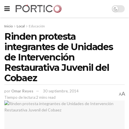
Inicio
Local
Educación
Rinden protesta
integrantes de Unidades
de Intervención
Restaurativa Juvenil del
Cobaez
por
Omar Reyes
30 septiembre, 2014
A
A
Tiempo de lectura:2 mins read