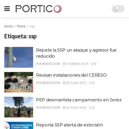
Inicio
Tema
ssp
Etiqueta:
ssp
Repele la SSP un ataque y agresor fue
reducido
POR
REDACCIÓN
17 ENERO, 2024
0
Revisan instalaciones del CERESO
POR
REDACCIÓN
28 JULIO, 2021
0
PEP desmantela campamento en Jerez
POR
REDACCIÓN
23 JULIO, 2021
0
Reporta SSP alerta de extorsión