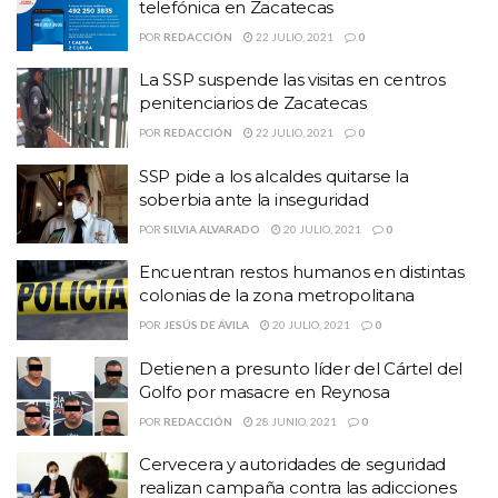
telefónica en Zacatecas
POR
REDACCIÓN
22 JULIO, 2021
0
La SSP suspende las visitas en centros
penitenciarios de Zacatecas
POR
REDACCIÓN
22 JULIO, 2021
0
SSP pide a los alcaldes quitarse la
soberbia ante la inseguridad
POR
SILVIA ALVARADO
20 JULIO, 2021
0
Encuentran restos humanos en distintas
colonias de la zona metropolitana
POR
JESÚS DE ÁVILA
20 JULIO, 2021
0
Detienen a presunto líder del Cártel del
Golfo por masacre en Reynosa
POR
REDACCIÓN
28 JUNIO, 2021
0
Cervecera y autoridades de seguridad
realizan campaña contra las adicciones