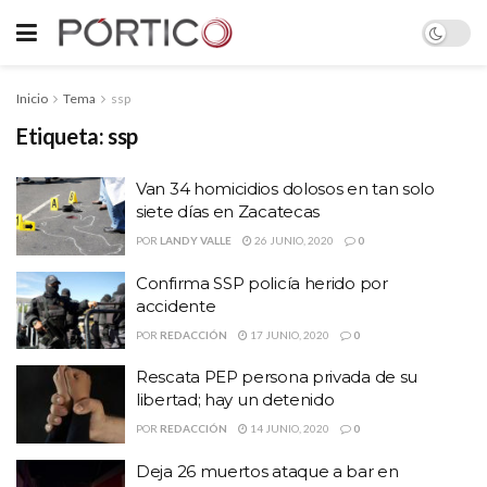
Inicio
Tema
ssp
Etiqueta:
ssp
Van 34 homicidios dolosos en tan solo
siete días en Zacatecas
POR
LANDY VALLE
26 JUNIO, 2020
0
Confirma SSP policía herido por
accidente
POR
REDACCIÓN
17 JUNIO, 2020
0
Rescata PEP persona privada de su
libertad; hay un detenido
POR
REDACCIÓN
14 JUNIO, 2020
0
Deja 26 muertos ataque a bar en