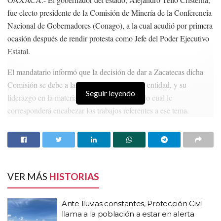
fue electo presidente de la Comisión de Minería de la Conferencia
Nacional de Gobernadores (Conago), a la cual acudió por primera
ocasión después de rendir protesta como Jefe del Poder Ejecutivo
Estatal.
Temas:
Fresnillo
Guadalupe
Lo Mas Destacado
El mandatario informó que la decisión de dar a Zacatecas dicha
seguridad
ssp
Zacatecas
Comisión se debe a la vocación minera de la entidad, y su
Seguir leyendo
liderazgo en la materia a nivel nacional, por lo cual le
corresponderá encabezar los trabajos referentes a ese tema.
HISTORIAS
RELACIONADAS
Ante lluvias constantes, Protección Civil llama a
la población a estar en alerta
VER MÁS
HISTORIAS
Seguirán los chubascos y lluvias en Zacatecas,
anuncia el SMN
Ante lluvias constantes, Protección Civil
La SEP incluirá a las primarias de Zacatecas en el
llama a la población a estar en alerta