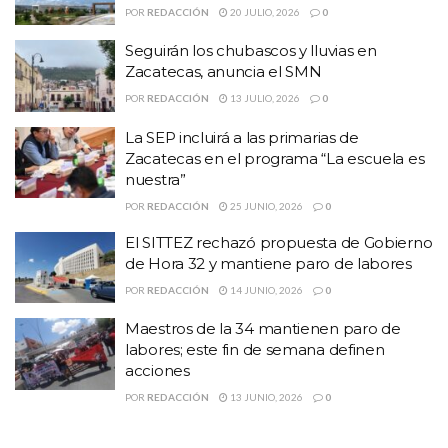
programa “La escuela es nuestra”
POR
REDACCIÓN
20 JULIO, 2026
0
Seguirán los chubascos y lluvias en
Desde ayer jueves y a lo largo de este día, Alejandro Tello
Zacatecas, anuncia el SMN
participa en la LI Reunión Ordinaria de la Conago, en esta
POR
REDACCIÓN
13 JULIO, 2026
0
ocasión con sede en Oaxaca.
La SEP incluirá a las primarias de
En el transcurso del día se enviará información detallada de los
Zacatecas en el programa “La escuela es
acuerdos y actividades.
nuestra”
POR
REDACCIÓN
25 JUNIO, 2026
0
Temas:
Lo Mas Destacado
El SITTEZ rechazó propuesta de Gobierno
de Hora 32 y mantiene paro de labores
POR
REDACCIÓN
14 JUNIO, 2026
0
Maestros de la 34 mantienen paro de
labores; este fin de semana definen
acciones
POR
REDACCIÓN
13 JUNIO, 2026
0