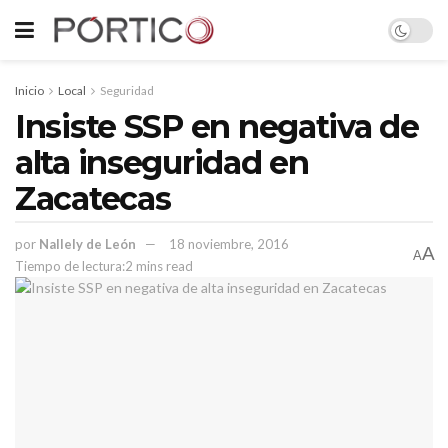
Inicio
Local
Seguridad
Insiste SSP en negativa de
alta inseguridad en
Zacatecas
por
Nallely de León
18 noviembre, 2016
A
A
Tiempo de lectura:2 mins read